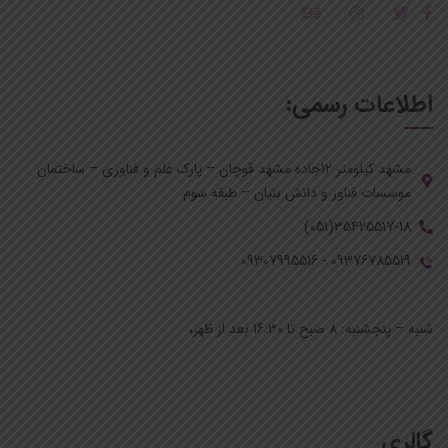
اطلاعات رسمی:
مشهد کیلومتر 12جاده مشهد قوچان – پارک علم و فناوری – ساختمان
موسسات فناور و دانش بنیان – طبقه سوم
35425517-18(051)
09376785519 - 09307995516
ساعات کاری:
شنبه – پنجشنبه: 8 صبح تا 16.30 بعد از ظهر،
گالری