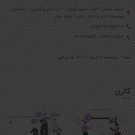
مشهد کیلومتر 12جاده مشهد قوچان – پارک علم و فناوری – ساختمان
موسسات فناور و دانش بنیان – طبقه سوم
35425517-18(051)
09376785519 - 09307995516
ساعات کاری:
شنبه – پنجشنبه: 8 صبح تا 16.30 بعد از ظهر،
گالری